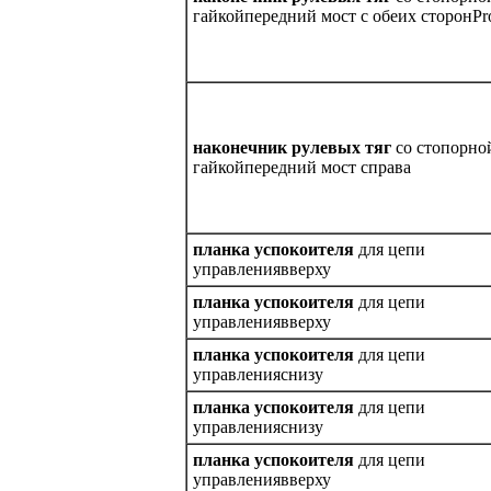
гайкойпередний мост с обеих сторонPr
наконечник рулевых тяг
со стопорно
гайкойпередний мост справа
планка успокоителя
для цепи
управлениявверху
планка успокоителя
для цепи
управлениявверху
планка успокоителя
для цепи
управленияснизу
планка успокоителя
для цепи
управленияснизу
планка успокоителя
для цепи
управлениявверху