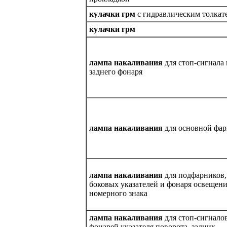
кулачки грм
c гидравлическим толкат
кулачки грм
лампа накаливания
для стоп-сигнала 
заднего фонаря
лампа накаливания
для основной фа
лампа накаливания
для подфарников,
боковых указателей и фонаря освещен
номерного знака
лампа накаливания
для стоп-сигналов
фонарей указателя поворота, задних