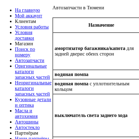
Автозапчасти в Тюмени
На главную
Мой аккаунт
Клиентам
Назначение
Условия работы
Условия
доставки
Магазин
амортизатор багажника/капота
для
Поиск по
задней дверис обеих сторон
номеру
Автозапчасти
Оригинальные
каталоги
водяная помпа
запасных частей
Неоригинальные
водяная помпа
с уплотнительным
каталоги
кольцом
запасных частей
Кузовные детали
и оптика
Масла и
выключатель света заднего хода
автохимия
Автошины
Автостекло
Партнёрам
Наши партнёры