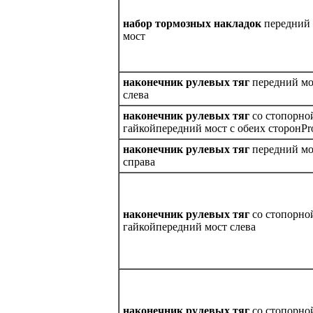
набор тормозных накладок
передний
мост
наконечник рулевых тяг
передний мо
слева
наконечник рулевых тяг
со стопорно
гайкойпередний мост с обеих сторонPr
наконечник рулевых тяг
передний мо
справа
наконечник рулевых тяг
со стопорно
гайкойпередний мост слева
наконечник рулевых тяг
со стопорно