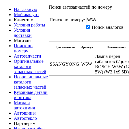
Поиск автозапчастей по номеру
На главную
Мой аккаунт
Клиентам
Поиск по номеру:
Условия работы
Поиск аналогов
Условия
доставки
Магазин
Поиск по
Производитель
Артикул
Наименование
номеру
Автозапчасти
Лампа перед
Оригинальные
габаритов б/цоко
SSANGYONG
W5W
каталоги
BOSCH W5W (1
запасных частей
5W) (W2,1x9,5D)
Неоригинальные
каталоги
запасных частей
Кузовные детали
и оптика
Масла и
автохимия
Автошины
Автостекло
Партнёрам
Наши партнёры