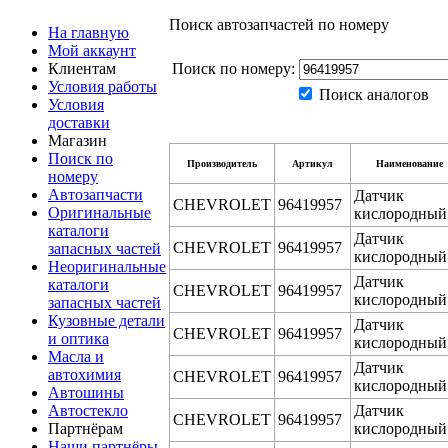
Поиск автозапчастей по номеру
На главную
Мой аккаунт
Клиентам
Поиск по номеру:
Условия работы
Поиск аналогов
Условия
доставки
Магазин
Поиск по
Производитель
Артикул
Наименование
номеру
Автозапчасти
Датчик
CHEVROLET
96419957
Оригинальные
кислородный
каталоги
Датчик
CHEVROLET
96419957
запасных частей
кислородный
Неоригинальные
Датчик
каталоги
CHEVROLET
96419957
кислородный
запасных частей
Кузовные детали
Датчик
CHEVROLET
96419957
и оптика
кислородный
Масла и
Датчик
автохимия
CHEVROLET
96419957
кислородный
Автошины
Автостекло
Датчик
CHEVROLET
96419957
Партнёрам
кислородный
Наши партнёры