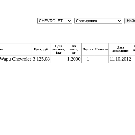
Цена
Вес
Дата
ие
Цена, руб.
доставки,
нетто,
Партия
Наличие
д
обновления
1/кг
кг
 Wapu Chevrolet
3 125,08
1.2000
1
11.10.2012