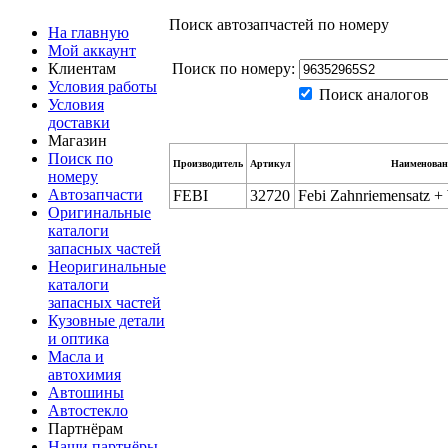
Поиск автозапчастей по номеру
На главную
Мой аккаунт
Клиентам
Поиск по номеру:
Условия работы
Поиск аналогов
Условия
доставки
Магазин
Поиск по
Производитель
Артикул
Наименован
номеру
Автозапчасти
FEBI
32720
Febi Zahnriemensatz +
Оригинальные
каталоги
запасных частей
Неоригинальные
каталоги
запасных частей
Кузовные детали
и оптика
Масла и
автохимия
Автошины
Автостекло
Партнёрам
Наши партнёры