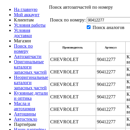
Поиск автозапчастей по номеру
На главную
Мой аккаунт
Клиентам
Поиск по номеру:
Условия работы
Поиск аналогов
Условия
доставки
Магазин
Поиск по
Производитель
Артикул
номеру
Автозапчасти
К
CHEVROLET
90412277
Оригинальные
в
каталоги
К
CHEVROLET
90412277
запасных частей
в
Неоригинальные
К
каталоги
CHEVROLET
90412277
в
запасных частей
Кузовные детали
К
CHEVROLET
90412277
и оптика
в
Масла и
К
автохимия
CHEVROLET
90412277
в
Автошины
Автостекло
К
CHEVROLET
90412277
Партнёрам
в
Наши партнёры