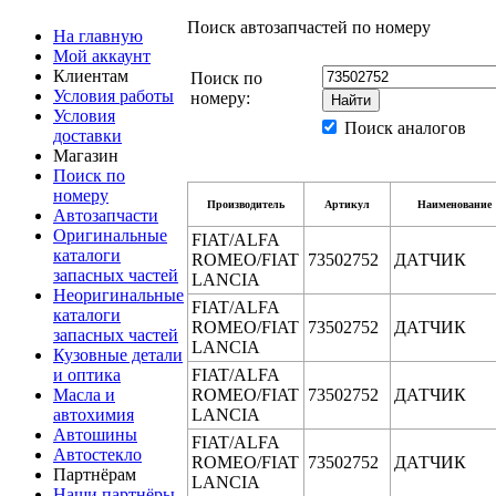
Поиск автозапчастей по номеру
На главную
Мой аккаунт
Клиентам
Поиск по
Условия работы
номеру:
Условия
Поиск аналогов
доставки
Магазин
Поиск по
номеру
Производитель
Артикул
Наименование
Автозапчасти
Оригинальные
FIAT/ALFA
каталоги
ROMEO/FIAT
73502752
ДАТЧИК
запасных частей
LANCIA
Неоригинальные
FIAT/ALFA
каталоги
ROMEO/FIAT
73502752
ДАТЧИК
запасных частей
LANCIA
Кузовные детали
и оптика
FIAT/ALFA
Масла и
ROMEO/FIAT
73502752
ДАТЧИК
автохимия
LANCIA
Автошины
FIAT/ALFA
Автостекло
ROMEO/FIAT
73502752
ДАТЧИК
Партнёрам
LANCIA
Наши партнёры