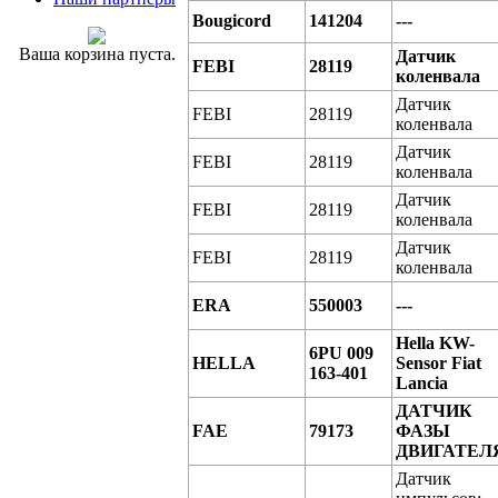
Bougicord
141204
---
Ваша корзина пуста.
Датчик
FEBI
28119
коленвала
Датчик
FEBI
28119
коленвала
Датчик
FEBI
28119
коленвала
Датчик
FEBI
28119
коленвала
Датчик
FEBI
28119
коленвала
ERA
550003
---
Hella KW-
6PU 009
HELLA
Sensor Fiat
163-401
Lancia
ДАТЧИК
FAE
79173
ФАЗЫ
ДВИГАТЕЛ
Датчик