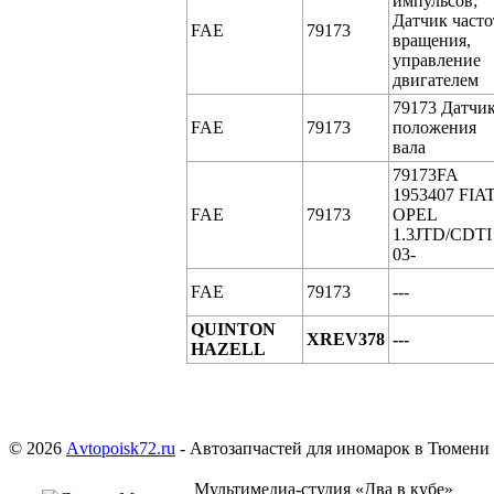
импульсов;
Датчик част
FAE
79173
вращения,
управление
двигателем
79173 Датчи
FAE
79173
положения
вала
79173FA
1953407 FIA
FAE
79173
OPEL
1.3JTD/CDTI
03-
FAE
79173
---
QUINTON
XREV378
---
HAZELL
© 2026
Аvtopoisk72.ru
- Автозапчастей для иномарок в Тюмени
Мультимедиа-студия «Два в кубе»