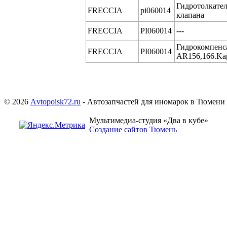
Гидротолкате
FRECCIA
pi060014
клапана
FRECCIA
PI060014
---
Гидрокомпенс
FRECCIA
PI060014
AR156,166.Ka
© 2026
Аvtopoisk72.ru
- Автозапчастей для иномарок в Тюмени
Мультимедиа-студия «Два в кубе»
Создание сайтов Тюмень