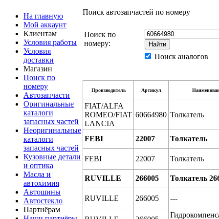
Поиск автозапчастей по номеру
На главную
Мой аккаунт
Клиентам
Поиск по
Условия работы
номеру:
Условия
Поиск аналогов
доставки
Магазин
Поиск по
номеру
Производитель
Артикул
Наименова
Автозапчасти
Оригинальные
FIAT/ALFA
каталоги
ROMEO/FIAT
60664980
Толкатель
запасных частей
LANCIA
Неоригинальные
FEBI
22007
Толкатель
каталоги
запасных частей
Кузовные детали
FEBI
22007
Толкатель
и оптика
Масла и
RUVILLE
266005
Толкатель 26
автохимия
Автошины
RUVILLE
266005
---
Автостекло
Партнёрам
Гидрокомпенс
Наши партнёры