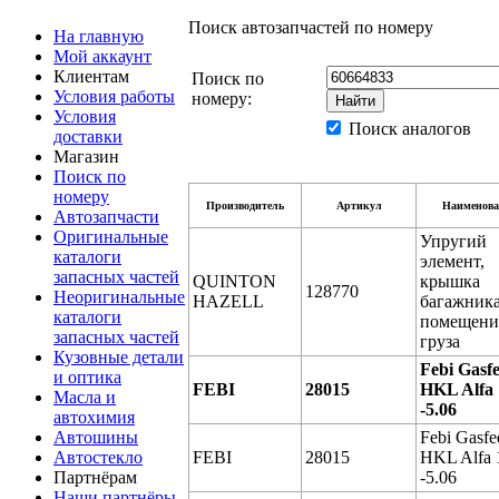
Поиск автозапчастей по номеру
На главную
Мой аккаунт
Клиентам
Поиск по
Условия работы
номеру:
Условия
Поиск аналогов
доставки
Магазин
Поиск по
номеру
Производитель
Артикул
Наименова
Автозапчасти
Оригинальные
Упругий
каталоги
элемент,
запасных частей
QUINTON
крышка
128770
Неоригинальные
HAZELL
багажника
каталоги
помещени
запасных частей
груза
Кузовные детали
Febi Gasf
и оптика
FEBI
28015
HKL Alfa 
Масла и
-5.06
автохимия
Автошины
Febi Gasfe
Автостекло
FEBI
28015
HKL Alfa 
Партнёрам
-5.06
Наши партнёры