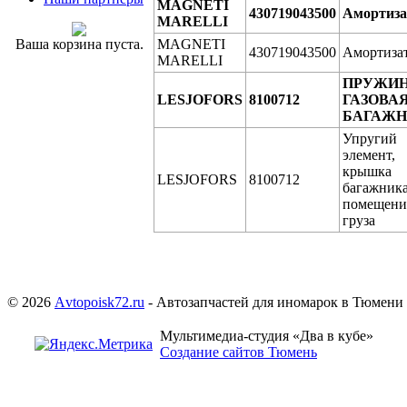
MAGNETI
430719043500
Амортиза
MARELLI
Ваша корзина пуста.
MAGNETI
430719043500
Амортиза
MARELLI
ПРУЖИ
LESJOFORS
8100712
ГАЗОВА
БАГАЖ
Упругий
элемент,
крышка
LESJOFORS
8100712
багажника
помещени
груза
© 2026
Аvtopoisk72.ru
- Автозапчастей для иномарок в Тюмени
Мультимедиа-студия «Два в кубе»
Создание сайтов Тюмень