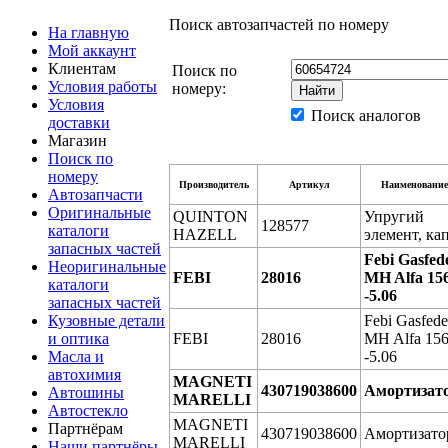
Поиск автозапчастей по номеру
На главную
Мой аккаунт
Клиентам
Поиск по
Условия работы
номеру:
Условия
Поиск аналогов
доставки
Магазин
Поиск по
номеру
Производитель
Артикул
Наименование
Автозапчасти
Оригинальные
QUINTON
Упругий
128577
каталоги
HAZELL
элемент, ка
запасных частей
Febi Gasfed
Неоригинальные
FEBI
28016
MH Alfa 15
каталоги
-5.06
запасных частей
Кузовные детали
Febi Gasfede
и оптика
FEBI
28016
MH Alfa 15
Масла и
-5.06
автохимия
MAGNETI
430719038600
Амортизат
Автошины
MARELLI
Автостекло
MAGNETI
Партнёрам
430719038600
Амортизато
MARELLI
Наши партнёры