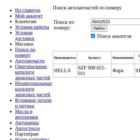
Поиск автозапчастей по номеру
На главную
Мой аккаунт
Клиентам
Поиск по
Условия работы
номеру:
Условия
Поиск аналогов
доставки
Магазин
Поиск по
номеру
Производитель
Артикул
Наименование
Автозапчасти
Оригинальные
6ZF 008 621-
HELLA
Фара
9
каталоги
011
запасных частей
Неоригинальные
каталоги
запасных частей
Кузовные детали
и оптика
Масла и
автохимия
Автошины
Автостекло
Партнёрам
Наши партнёры