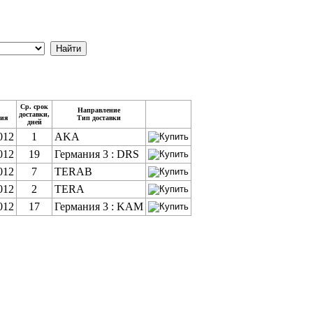
Ср. срок
Направление
доставки,
ия
Тип доставки
дней
012
1
AKA
012
19
Германия 3 : DRS
012
7
TERAB
012
2
TERA
012
17
Германия 3 : KAM