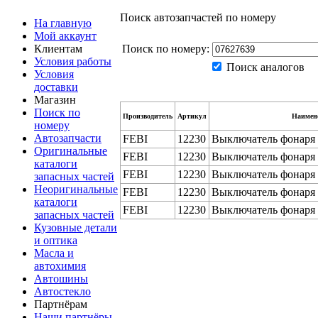
Поиск автозапчастей по номеру
На главную
Мой аккаунт
Клиентам
Поиск по номеру:
Условия работы
Поиск аналогов
Условия
доставки
Магазин
Поиск по
Производитель
Артикул
Наимен
номеру
Автозапчасти
FEBI
12230
Выключатель фонаря 
Оригинальные
FEBI
12230
Выключатель фонаря 
каталоги
FEBI
12230
Выключатель фонаря 
запасных частей
Неоригинальные
FEBI
12230
Выключатель фонаря 
каталоги
FEBI
12230
Выключатель фонаря 
запасных частей
Кузовные детали
и оптика
Масла и
автохимия
Автошины
Автостекло
Партнёрам
Наши партнёры