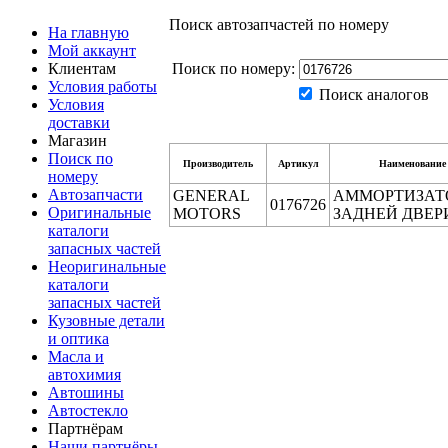
Поиск автозапчастей по номеру
На главную
Мой аккаунт
Клиентам
Поиск по номеру:
Условия работы
Поиск аналогов
Условия
доставки
Магазин
Поиск по
Производитель
Артикул
Наименование
номеру
Автозапчасти
GENERAL
АММОРТИЗАТ
0176726
Оригинальные
MOTORS
ЗАДНЕЙ ДВЕР
каталоги
запасных частей
Неоригинальные
каталоги
запасных частей
Кузовные детали
и оптика
Масла и
автохимия
Автошины
Автостекло
Партнёрам
Наши партнёры