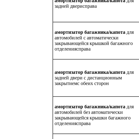
амортизатор багажника/капота
для
задней дверисправа
амортизатор багажника/капота
для
автомобилей с автоматически
закрывающейся крышкой багажного
отделениясправа
амортизатор багажника/капота
для
задней двери с дистанционным
закрытиемс обеих сторон
амортизатор багажника/капота
для
автомобилей без автоматически
закрывающейся крышки багажного
отделениясправа