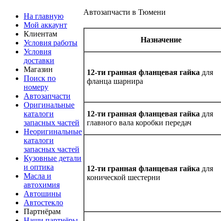
Автозапчасти в Тюмени
На главную
Мой аккаунт
Клиентам
Назначение
Условия работы
Условия
доставки
Магазин
12-ти гранная фланцевая гайка
для
Поиск по
фланца шарнира
номеру
Автозапчасти
Оригинальные
каталоги
12-ти гранная фланцевая гайка
для
запасных частей
главного вала коробки передач
Неоригинальные
каталоги
запасных частей
Кузовные детали
и оптика
12-ти гранная фланцевая гайка
для
Масла и
конической шестерни
автохимия
Автошины
Автостекло
Партнёрам
Наши партнёры