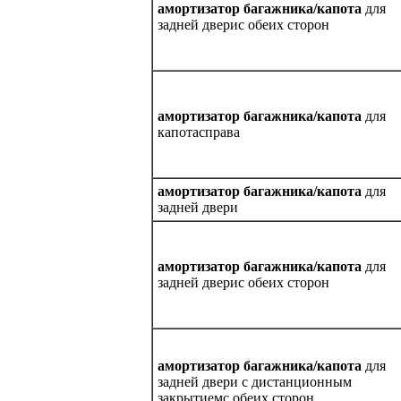
амортизатор багажника/капота
для
задней дверис обеих сторон
амортизатор багажника/капота
для
капотасправа
амортизатор багажника/капота
для
задней двери
амортизатор багажника/капота
для
задней дверис обеих сторон
амортизатор багажника/капота
для
задней двери с дистанционным
закрытиемс обеих сторон