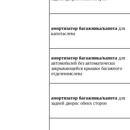
амортизатор багажника/капота
для
капотаслева
амортизатор багажника/капота
для
автомобилей без автоматически
закрывающейся крышки багажного
отделенияслева
амортизатор багажника/капота
для
задней дверис обеих сторон