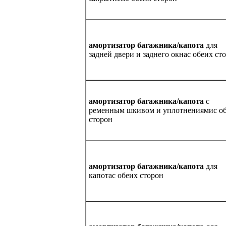
амортизатор багажника/капота
для
задней двери и заднего окнас обеих ст
амортизатор багажника/капота
с
ременным шкивом и уплотнениямис о
сторон
амортизатор багажника/капота
для
капотас обеих сторон