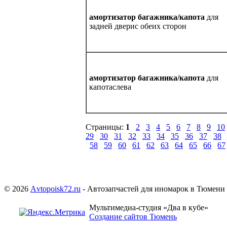
амортизатор багажника/капота
для
задней дверис обеих сторон
амортизатор багажника/капота
для
капотаслева
Страницы:
1
2
3
4
5
6
7
8
9
10
29
30
31
32
33
34
35
36
37
38
58
59
60
61
62
63
64
65
66
67
© 2026
Аvtopoisk72.ru
- Автозапчастей для иномарок в Тюмени
Мультимедиа-студия «Два в кубе»
Создание сайтов Тюмень