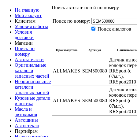
Поиск автозапчастей по номеру
На главную
Мой аккаунт
Клиентам
Поиск по номеру:
Условия работы
Поиск аналогов
Условия
доставки
Магазин
Поиск по
Производитель
Артикул
Наименовани
номеру
Автозапчасти
Датчик изно
Оригинальные
колодок пере
каталоги
ALLMAKES
SEM500080
RRSport (с
запасных частей
07м.г.),
Неоригинальные
RRSport2010
каталоги
Датчик изно
запасных частей
колодок пере
Кузовные детали
ALLMAKES
SEM500080
RRSport (с
и оптика
07м.г.),
Масла и
RRSport2010
автохимия
Автошины
Автостекло
Партнёрам
Наши партнёры