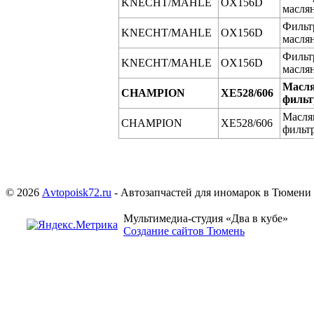
KNECHT/MAHLE
OX156D
масля
Фильт
KNECHT/MAHLE
OX156D
масля
Фильт
KNECHT/MAHLE
OX156D
масля
Масл
CHAMPION
XE528/606
фильт
Масля
CHAMPION
XE528/606
фильт
© 2026
Аvtopoisk72.ru
- Автозапчастей для иномарок в Тюмени
Мультимедиа-студия «Два в кубе»
Создание сайтов Тюмень