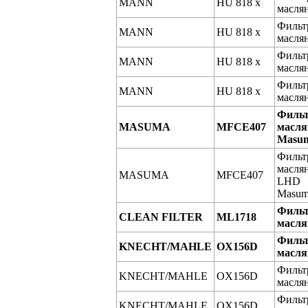
MANN
HU 818 x
масля
Фильт
MANN
HU 818 x
масля
Фильт
MANN
HU 818 x
масля
Фильт
MANN
HU 818 x
масля
Филь
MASUMA
MFCE407
масл
Masu
Фильт
масля
MASUMA
MFCE407
LHD
Masum
Филь
CLEAN FILTER
ML1718
масл
Филь
KNECHT/MAHLE
OX156D
масл
Фильт
KNECHT/MAHLE
OX156D
масля
Фильт
KNECHT/MAHLE
OX156D