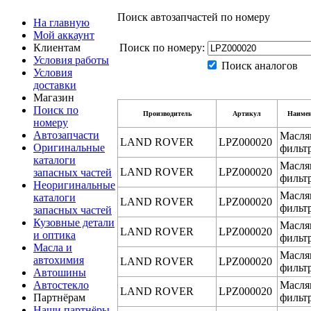
Поиск автозапчастей по номеру
На главную
Мой аккаунт
Клиентам
Поиск по номеру:
Условия работы
Поиск аналогов
Условия
доставки
Магазин
Поиск по
Производитель
Артикул
Наимен
номеру
Автозапчасти
Масля
LAND ROVER
LPZ000020
Оригинальные
фильт
каталоги
Масля
LAND ROVER
LPZ000020
запасных частей
фильт
Неоригинальные
Масля
каталоги
LAND ROVER
LPZ000020
фильт
запасных частей
Кузовные детали
Масля
LAND ROVER
LPZ000020
и оптика
фильт
Масла и
Масля
автохимия
LAND ROVER
LPZ000020
фильт
Автошины
Автостекло
Масля
LAND ROVER
LPZ000020
Партнёрам
фильт
Наши партнёры