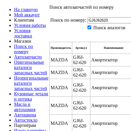
Поиск автозапчастей по номеру
На главную
Мой аккаунт
Клиентам
Поиск по номеру:
Условия работы
Поиск аналогов
Условия
доставки
Магазин
Поиск по
Производитель
Артикул
Наименование
номеру
Автозапчасти
GJ6J-
MAZDA
Амортизатор
Оригинальные
62-620
каталоги
GJ6J-
MAZDA
Амортизатор
запасных частей
62-620
Неоригинальные
каталоги
GJ6J-
MAZDA
Амортизатор
запасных частей
62-620
Кузовные детали
и оптика
GJ6J-
Масла и
MAZDA
Амортизатор
62-620
автохимия
Автошины
Автостекло
GJ6J-
MAZDA
Амортизатор
Партнёрам
62-620
Наши партнёры