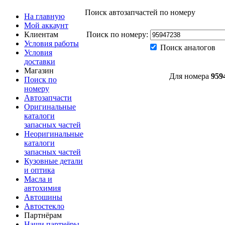
Поиск автозапчастей по номеру
На главную
Мой аккаунт
Клиентам
Поиск по номеру:
Условия работы
Поиск аналогов
Условия
доставки
Магазин
Для номера
959
Поиск по
номеру
Автозапчасти
Оригинальные
каталоги
запасных частей
Неоригинальные
каталоги
запасных частей
Кузовные детали
и оптика
Масла и
автохимия
Автошины
Автостекло
Партнёрам
Наши партнёры