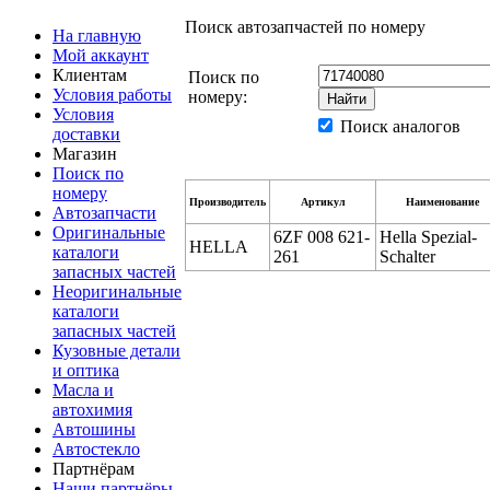
Поиск автозапчастей по номеру
На главную
Мой аккаунт
Клиентам
Поиск по
Условия работы
номеру:
Условия
Поиск аналогов
доставки
Магазин
Поиск по
номеру
Производитель
Артикул
Наименование
Автозапчасти
Оригинальные
6ZF 008 621-
Hella Spezial-
HELLA
каталоги
261
Schalter
запасных частей
Неоригинальные
каталоги
запасных частей
Кузовные детали
и оптика
Масла и
автохимия
Автошины
Автостекло
Партнёрам
Наши партнёры