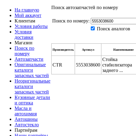
Поиск автозапчастей по номеру
На главную
Мой аккаунт
Клиентам
Поиск по номеру:
Условия работы
Поиск аналогов
Условия
доставки
Магазин
Поиск по
Производитель
Артикул
Наименование
номеру
Автозапчасти
Стойка
Оригинальные
CTR
5553038600
стабилизатора
каталоги
заднего ...
запасных частей
Неоригинальные
каталоги
запасных частей
Кузовные детали
и оптика
Масла и
автохимия
Автошины
Автостекло
Партнёрам
Наши партнёры