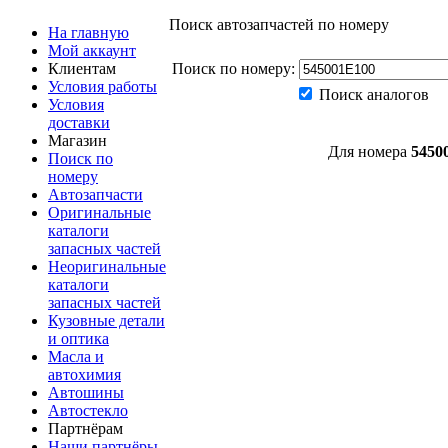
Поиск автозапчастей по номеру
На главную
Мой аккаунт
Клиентам
Поиск по номеру:
Условия работы
Поиск аналогов
Условия
доставки
Магазин
Для номера
5450
Поиск по
номеру
Автозапчасти
Оригинальные
каталоги
запасных частей
Неоригинальные
каталоги
запасных частей
Кузовные детали
и оптика
Масла и
автохимия
Автошины
Автостекло
Партнёрам
Наши партнёры