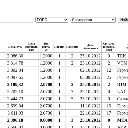
Цена
Вес
Ср. срок
Дата
Цена, руб.
доставки,
нетто,
Партия
Наличие
доставки,
обновления
Т
1/кг
кг
дней
2 986,30
1.2000
1
2
25.10.2012
0
TEK
3 314,78
1.2000
1
2
23.10.2012
2
VTM
3 892,84
1.2000
1
02.10.2012
12
Герм
4 097,65
1.2000
1
03.09.2012
25
Герм
2 109,32
2.0700
1
2
25.10.2012
2
DIM
2 205,10
2.0700
1
3
25.10.2012
0
LA1
2 444,73
2.0700
1
5
25.10.2012
0
Скла
2 699,84
2.0700
1
11.10.2012
19
Герма
3 611,03
2.0700
1
22.10.2012
17
Герм
2 396,18
0.0000
1
3
25.10.2012
0
MTA
2 666,02
0.0000
1
1
25.10.2012
3
AVP