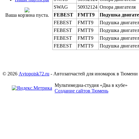
SWAG
50932124
Опора двигателя
FEBEST
FMTT9
Подушка двигат
Ваша корзина пуста.
FEBEST
FMTT9
Подушка двигате
FEBEST
FMTT9
Подушка двигате
FEBEST
FMTT9
Подушка двигате
FEBEST
FMTT9
Подушка двигате
© 2026
Аvtopoisk72.ru
- Автозапчастей для иномарок в Тюмени
Мультимедиа-студия «Два в кубе»
Создание сайтов Тюмень