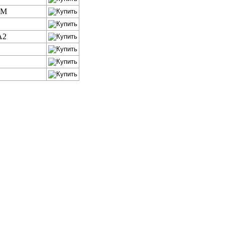
MM
A2