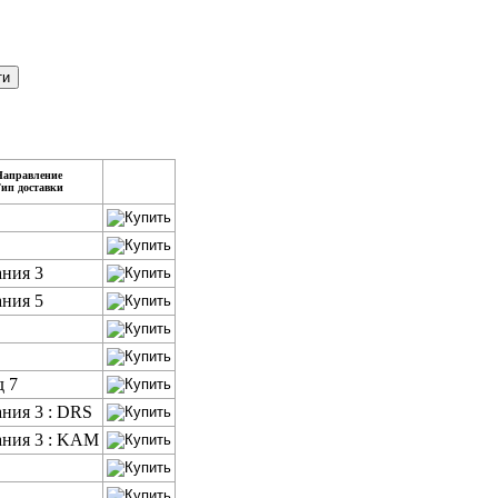
Направление
ип доставки
ания 3
ания 5
д 7
ния 3 : DRS
ания 3 : KAM