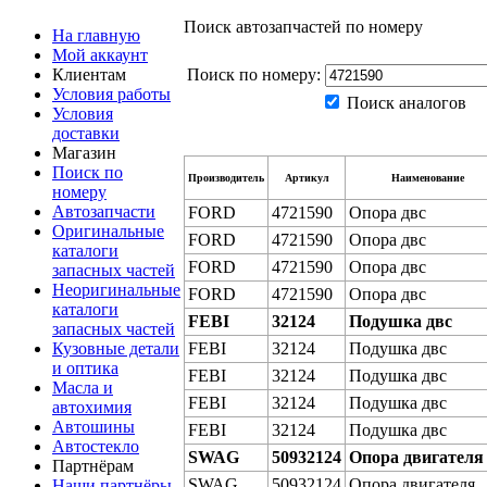
Поиск автозапчастей по номеру
На главную
Мой аккаунт
Клиентам
Поиск по номеру:
Условия работы
Поиск аналогов
Условия
доставки
Магазин
Поиск по
Производитель
Артикул
Наименование
номеру
Автозапчасти
FORD
4721590
Опора двс
Оригинальные
FORD
4721590
Опора двс
каталоги
FORD
4721590
Опора двс
запасных частей
Неоригинальные
FORD
4721590
Опора двс
каталоги
FEBI
32124
Подушка двс
запасных частей
Кузовные детали
FEBI
32124
Подушка двс
и оптика
FEBI
32124
Подушка двс
Масла и
FEBI
32124
Подушка двс
автохимия
Автошины
FEBI
32124
Подушка двс
Автостекло
SWAG
50932124
Опора двигателя
Партнёрам
SWAG
50932124
Опора двигателя
Наши партнёры