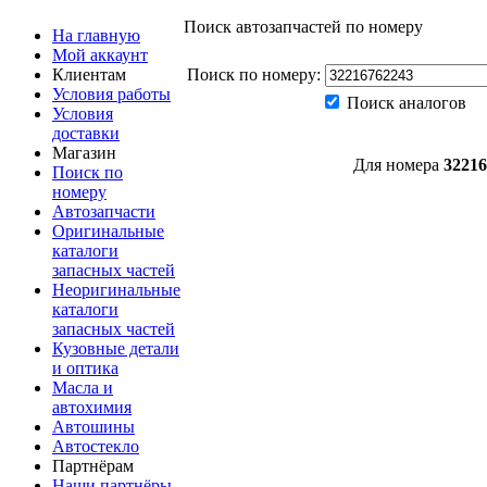
Поиск автозапчастей по номеру
На главную
Мой аккаунт
Клиентам
Поиск по номеру:
Условия работы
Поиск аналогов
Условия
доставки
Магазин
Для номера
32216
Поиск по
номеру
Автозапчасти
Оригинальные
каталоги
запасных частей
Неоригинальные
каталоги
запасных частей
Кузовные детали
и оптика
Масла и
автохимия
Автошины
Автостекло
Партнёрам
Наши партнёры