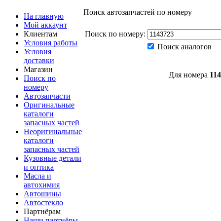
Поиск автозапчастей по номеру
На главную
Мой аккаунт
Клиентам
Поиск по номеру:
Условия работы
Поиск аналогов
Условия
доставки
Магазин
Для номера
11
Поиск по
номеру
Автозапчасти
Оригинальные
каталоги
запасных частей
Неоригинальные
каталоги
запасных частей
Кузовные детали
и оптика
Масла и
автохимия
Автошины
Автостекло
Партнёрам
Наши партнёры