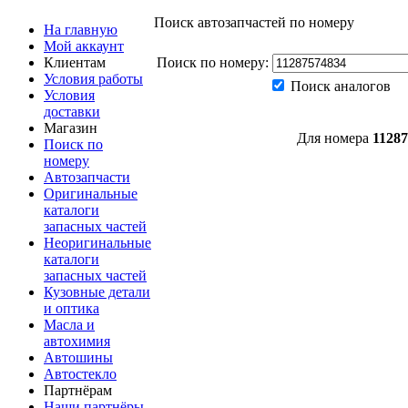
Поиск автозапчастей по номеру
На главную
Мой аккаунт
Клиентам
Поиск по номеру:
Условия работы
Поиск аналогов
Условия
доставки
Магазин
Для номера
1128
Поиск по
номеру
Автозапчасти
Оригинальные
каталоги
запасных частей
Неоригинальные
каталоги
запасных частей
Кузовные детали
и оптика
Масла и
автохимия
Автошины
Автостекло
Партнёрам
Наши партнёры