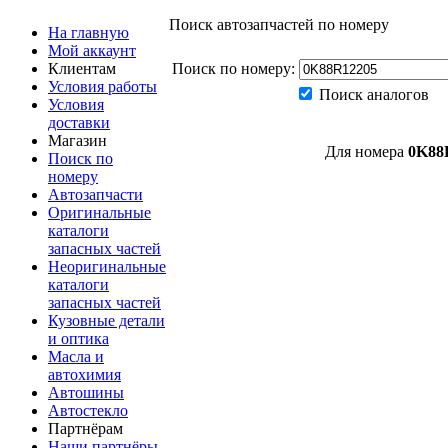
Поиск автозапчастей по номеру
На главную
Мой аккаунт
Клиентам
Поиск по номеру:
Условия работы
Поиск аналогов
Условия
доставки
Магазин
Для номера
0K88
Поиск по
номеру
Автозапчасти
Оригинальные
каталоги
запасных частей
Неоригинальные
каталоги
запасных частей
Кузовные детали
и оптика
Масла и
автохимия
Автошины
Автостекло
Партнёрам
Наши партнёры