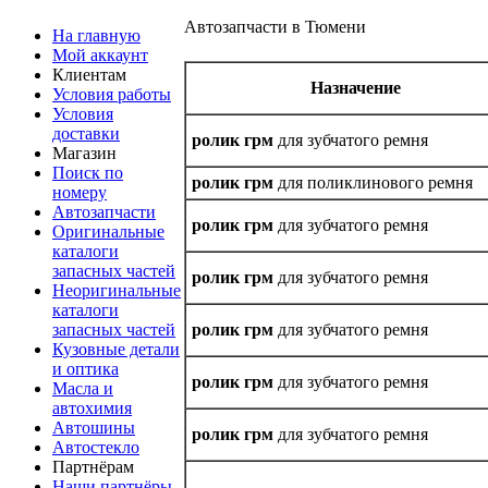
Автозапчасти в Тюмени
На главную
Мой аккаунт
Клиентам
Назначение
Условия работы
Условия
доставки
ролик грм
для зубчатого ремня
Магазин
Поиск по
ролик грм
для поликлинового ремня
номеру
Автозапчасти
ролик грм
для зубчатого ремня
Оригинальные
каталоги
запасных частей
ролик грм
для зубчатого ремня
Неоригинальные
каталоги
запасных частей
ролик грм
для зубчатого ремня
Кузовные детали
и оптика
ролик грм
для зубчатого ремня
Масла и
автохимия
Автошины
ролик грм
для зубчатого ремня
Автостекло
Партнёрам
Наши партнёры