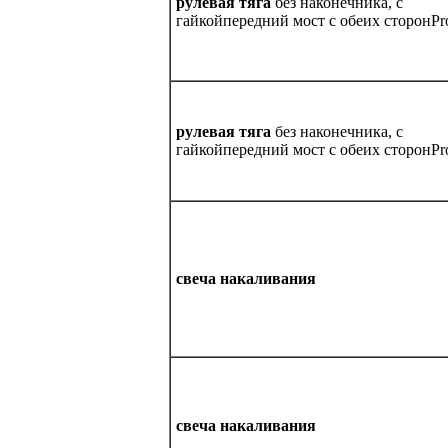
рулевая тягa
без наконечника, с
гайкойпередний мост с обеих сторонPr
рулевая тягa
без наконечника, с
гайкойпередний мост с обеих сторонPr
свеча накаливания
свеча накаливания