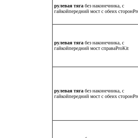
рулевая тягa
без наконечника, с
гайкойпередний мост с обеих сторонPr
рулевая тягa
без наконечника, с
гайкойпередний мост справаProKit
рулевая тягa
без наконечника, с
гайкойпередний мост с обеих сторонPr